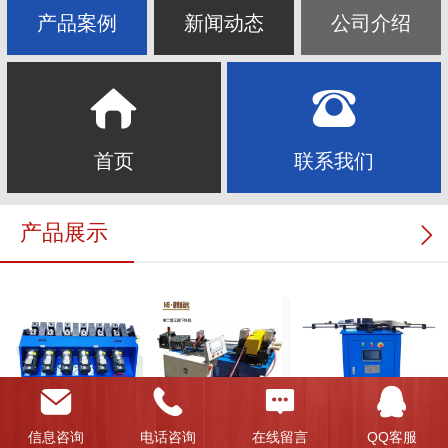
产品案例
新闻动态
公司介绍
首页
联系我们
产品展示
12组缩管机
单二管盘管校直无屑下料机
多角度弯管机
信息咨询
电话咨询
在线留言
QQ客服